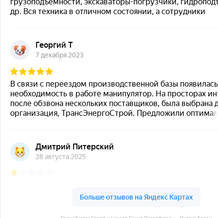
ТрансЭнергоСтрой на карте Санкт‑Петербурга — Яндекс Карты