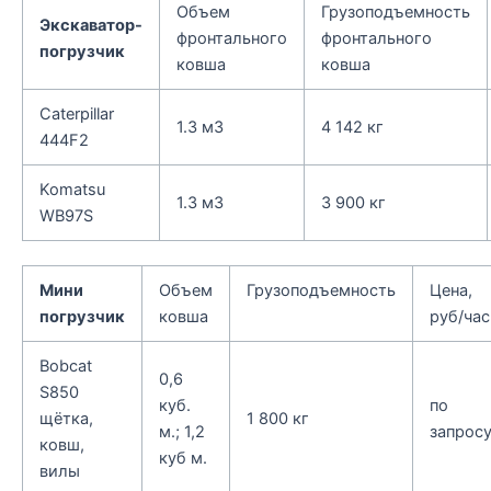
Объем
Грузоподъемность
Экскаватор-
фронтального
фронтального
погрузчик
ковша
ковша
Caterpillar
1.3 м3
4 142 кг
444F2
Komatsu
1.3 м3
3 900 кг
WB97S
Мини
Объем
Грузоподъемность
Цена,
погрузчик
ковша
руб/час
Bobcat
0,6
S850
куб.
по
щётка,
1 800 кг
м.; 1,2
запрос
ковш,
куб м.
вилы