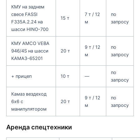
КМУ на заднем
свесе FASSI
7 т / 12
по
15 т
F335A.2.24 на
м
запросу
шасси HINO-700
КМУ AMCO VEBA
9 т / 12
по
946/4S на шасси
20 т
м
запросу
КАМАЗ-65201
по
+ прицеп
10 т
—
запросу
Камаз вездеход
9 т / 12
по
6х6 с
20 т
м
запросу
манипулятором
Аренда спецтехники