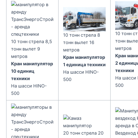
10 тонн с
10 тонн стрела 8
тонн выле
10 тонн стрела 8,5
тонн вылет 16
метров
тонн вылет 9
метров
Кран ман
метров
Кран манипулятор
2 единиц
Кран манипулятор
1 единица техники
техники
10 единиц
На шасси HINO-
На шасси
техники
500
500
На шасси HINO-
500
20 тонн стрела 20
Вездеход 