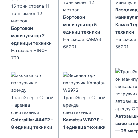
тонн вылет 12
манипуля
15 тонн стрела 11
метров
Вездеход
тонн вылет 12
Бортовой
манипуля
метров
манипулятор 5
Камаз 1 е
Бортовой
единиц техники
техники
манипулятор 2
На шасси КАМАЗ
На шасси
единицы техники
65201
65201
На шасси HINO-
700
Автовыш
Caterpillar 444F2 –
Komatsu WB97S –
высота п
8 единиц техники
1 единица техники
— 28 мет