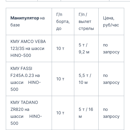
Г/п
Г/п /
Манипулятор
на
Цена,
борта,
вылет
базе
руб/час
до
стрелы
КМУ AMCO VEBA
5 т /
по
123/3S на шасси
10 т
9,2 м
запросу
HINO-500
КМУ FASSI
F245A.0.23 на
5,5 т /
по
10 т
шасси HINO-
10 м
запросу
500
КМУ TADANO
ZR820 на
5 т / 16
по
10 т
шасси HINO-
м
запросу
500